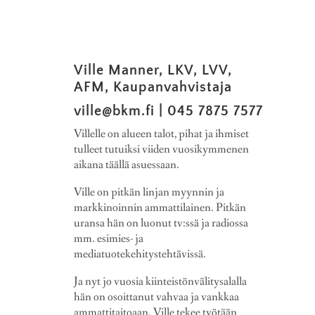
Ville Manner, LKV, LVV,
AFM, Kaupanvahvistaja
ville@bkm.fi
|
045 7875 7577
Villelle on alueen talot, pihat ja ihmiset
tulleet tutuiksi viiden vuosikymmenen
aikana täällä asuessaan.
Ville on pitkän linjan myynnin ja
markkinoinnin ammattilainen. Pitkän
uransa hän on luonut tv:ssä ja radiossa
mm. esimies- ja
mediatuotekehitystehtävissä.
Ja nyt jo vuosia kiinteistönvälitysalalla
hän on osoittanut vahvaa ja vankkaa
ammattitaitoaan. Ville tekee työtään