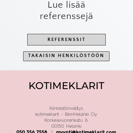
Lue lisää
referenssejä
REFERENSSIT
TAKAISIN HENKILÖSTÖÖN
KOTIMEKLARIT
Kiinteistönvälitys
kotimeklarit - BkmHelsinki Oy
Korkeavuorenkatu 6
00150 Helsinki
050 356 7558
|
myynti@kotimeklarit.com