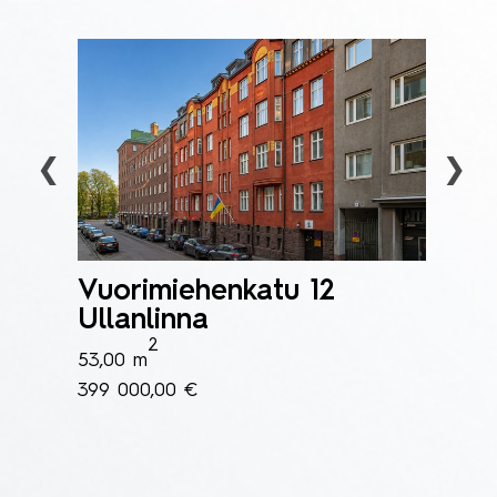
‹
›
aa,
Vuorimiehenkatu 12
Peru
Ullanlinna
105,00
2
53,00 m
748 00
399 000,00 €