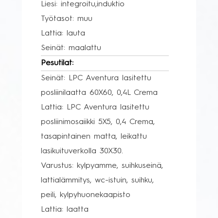
Liesi: integroitu,induktio
Työtasot: muu
Lattia: lauta
Seinät: maalattu
Pesutilat:
Seinät: LPC Aventura lasitettu
posliinilaatta 60X60, 0,4L Crema
Lattia: LPC Aventura lasitettu
posliinimosaiikki 5X5, 0,4 Crema,
tasapintainen matta, leikattu
lasikuituverkolla 30X30.
Varustus: kylpyamme, suihkuseinä,
lattialämmitys, wc-istuin, suihku,
peili, kylpyhuonekaapisto
Lattia: laatta