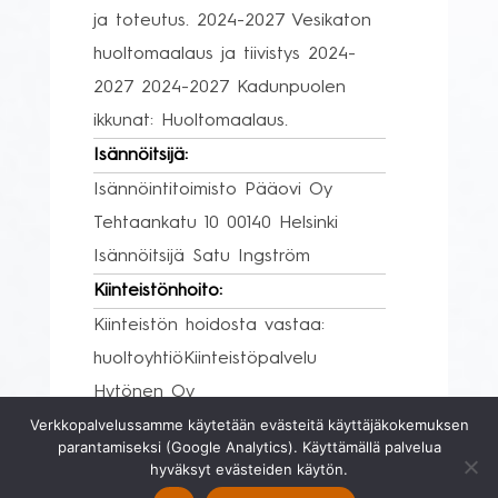
ja toteutus. 2024-2027 Vesikaton
huoltomaalaus ja tiivistys 2024-
2027 2024-2027 Kadunpuolen
ikkunat: Huoltomaalaus.
Isännöitsijä:
Isännöintitoimisto Pääovi Oy
Tehtaankatu 10 00140 Helsinki
Isännöitsijä Satu Ingström
Kiinteistönhoito:
Kiinteistön hoidosta vastaa:
huoltoyhtiöKiinteistöpalvelu
Hytönen Oy
Verkkopalvelussamme käytetään evästeitä käyttäjäkokemuksen
Yhtiön tilat ja varustelu:
parantamiseksi (Google Analytics). Käyttämällä palvelua
Taloyhtiössä muuta:
hyväksyt evästeiden käytön.
urheiluvälinevarasto,