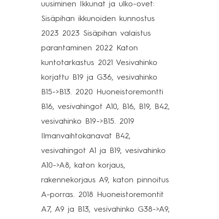
uusiminen Ikkunat ja ulko-ovet:
Sisäpihan ikkunoiden kunnostus
2023 2023 Sisäpihan valaistus
parantaminen 2022 Katon
kuntotarkastus 2021 Vesivahinko
korjattu B19 ja G36, vesivahinko
B15->B13. 2020 Huoneistoremontti
B16, vesivahingot A10, B16, B19, B42,
vesivahinko B19->B15. 2019
Ilmanvaihtokanavat B42,
vesivahingot A1 ja B19, vesivahinko
A10->A8, katon korjaus,
rakennekorjaus A9, katon pinnoitus
A-porras. 2018 Huoneistoremontit
A7, A9 ja B13, vesivahinko G38->A9,