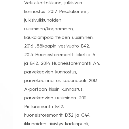
Velux-kattoikkuna, julkisivun
kunnostus. 2017 Pesulakoneet,
julkisivuikkunoiden
uusiminen/korjaaminen,
kaukolämpölaitteiden uusiminen.
2016 Jääkaapin vesivuoto B42.
2015 Huoneistoremontti liiketila 6
ja B42. 2014 Huoneistoremontti A4,
parvekeovien kunnostus,
parvekepinnoitus kadunpuoli. 2013
A-portaan hissin kunnostus,
parvekeovien uusiminen. 2011
Pintaremontti B42,
huoneistoremontit D32 ja C44,
ikkunoiden tiivistys kadunpuoli,