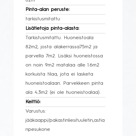
82m²
Pinta-alan peruste:
tarkistusmitattu
Lisätietoja pinta-alasta:
Tarkistusmitattu. Huoneistoala
82m2, josta alakerrassa75m2 ja
parvella 7m2. Lisäksi huoneistossa
on noin 9m2 matalaa alle 1.6m2
korkuista tilaa, jota ei lasketa
huoneistoalaan. Parvekkeen pinta
ala 4.3m2 (ei ole huoneistoalaa).
Keittiö:
Varustus:
jääkaappi/pakastinliesituuletin,astia
npesukone