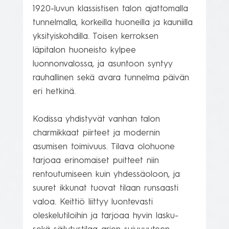
1920-luvun klassistisen talon ajattomalla 
tunnelmalla, korkeilla huoneilla ja kauniilla 
yksityiskohdilla. Toisen kerroksen 
läpitalon huoneisto kylpee 
luonnonvalossa, ja asuntoon syntyy 
rauhallinen sekä avara tunnelma päivän 
eri hetkinä.

Kodissa yhdistyvät vanhan talon 
charmikkaat piirteet ja modernin 
asumisen toimivuus. Tilava olohuone 
tarjoaa erinomaiset puitteet niin 
rentoutumiseen kuin yhdessäoloon, ja 
suuret ikkunat tuovat tilaan runsaasti 
valoa. Keittiö liittyy luontevasti 
oleskelutiloihin ja tarjoaa hyvin lasku- 