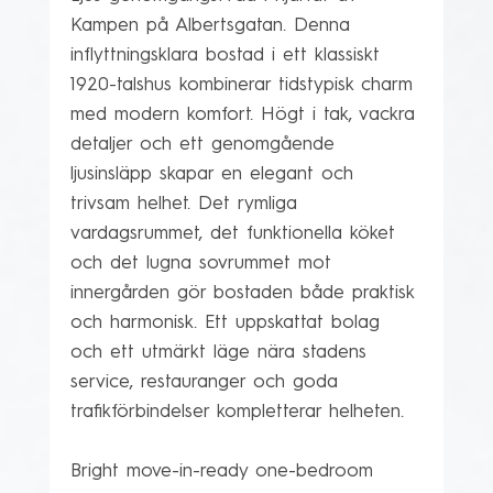
Kampen på Albertsgatan. Denna 
inflyttningsklara bostad i ett klassiskt 
1920-talshus kombinerar tidstypisk charm 
med modern komfort. Högt i tak, vackra 
detaljer och ett genomgående 
ljusinsläpp skapar en elegant och 
trivsam helhet. Det rymliga 
vardagsrummet, det funktionella köket 
och det lugna sovrummet mot 
innergården gör bostaden både praktisk 
och harmonisk. Ett uppskattat bolag 
och ett utmärkt läge nära stadens 
service, restauranger och goda 
trafikförbindelser kompletterar helheten.

Bright move-in-ready one-bedroom 