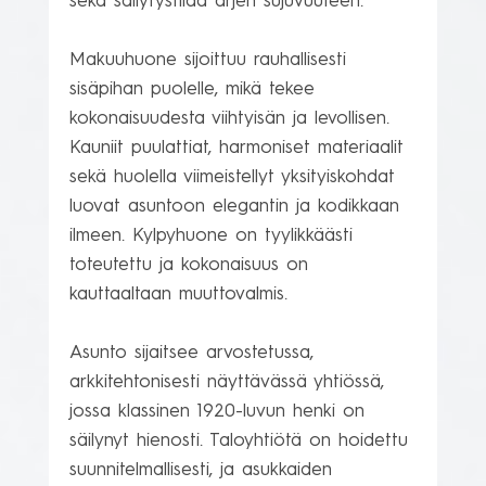
sekä säilytystilaa arjen sujuvuuteen.

Makuuhuone sijoittuu rauhallisesti 
sisäpihan puolelle, mikä tekee 
kokonaisuudesta viihtyisän ja levollisen. 
Kauniit puulattiat, harmoniset materiaalit 
sekä huolella viimeistellyt yksityiskohdat 
luovat asuntoon elegantin ja kodikkaan 
ilmeen. Kylpyhuone on tyylikkäästi 
toteutettu ja kokonaisuus on 
kauttaaltaan muuttovalmis.

Asunto sijaitsee arvostetussa, 
arkkitehtonisesti näyttävässä yhtiössä, 
jossa klassinen 1920-luvun henki on 
säilynyt hienosti. Taloyhtiötä on hoidettu 
suunnitelmallisesti, ja asukkaiden 