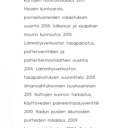
kattojen huoltomaalaus 2017:
Hissien kuntoarvio;
porrashuoneiden valaistuksen
uusinta 2016: Julkisivun ja sisäpihan
muurin kunnostus 2015:
Lämmitysverkoston tasapainotus,
patteriventtiilien ja
patteritermostaattien uusinta
2014: Lämmitysverkoston
tasapainotuksen suunnittelu 2013:
Ilmanvaihtohormien nuohoaminen
2011: Kattojen kunnon tarkastus,
käyttöveden paineentasausventtiili
2010: Kadun puolen ikkunoiden
puitteiden maalaus 2009: