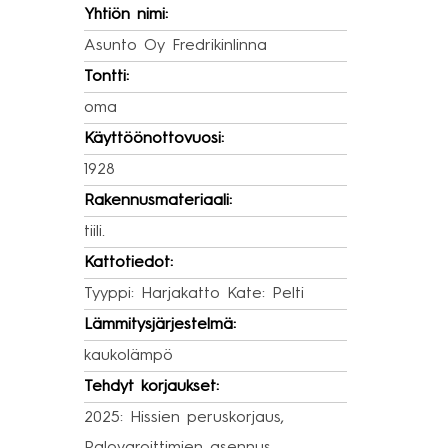
Yhtiön nimi:
Asunto Oy Fredrikinlinna
Tontti:
oma
Käyttöönottovuosi:
1928
Rakennusmateriaali:
tiili.
Kattotiedot:
Tyyppi: Harjakatto Kate: Pelti
Lämmitysjärjestelmä:
kaukolämpö
Tehdyt korjaukset:
2025: Hissien peruskorjaus,
Palovaroittimien asennus