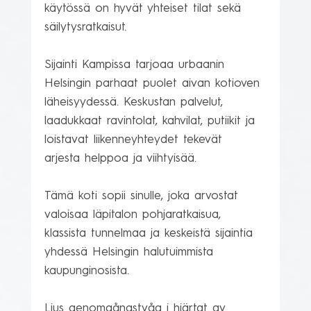
käytössä on hyvät yhteiset tilat sekä 
säilytysratkaisut.

Sijainti Kampissa tarjoaa urbaanin 
Helsingin parhaat puolet aivan kotioven 
läheisyydessä. Keskustan palvelut, 
laadukkaat ravintolat, kahvilat, putiikit ja 
loistavat liikenneyhteydet tekevät 
arjesta helppoa ja viihtyisää.

Tämä koti sopii sinulle, joka arvostat 
valoisaa läpitalon pohjaratkaisua, 
klassista tunnelmaa ja keskeistä sijaintia 
yhdessä Helsingin halutuimmista 
kaupunginosista.

Ljus genomgångstvåa i hjärtat av 