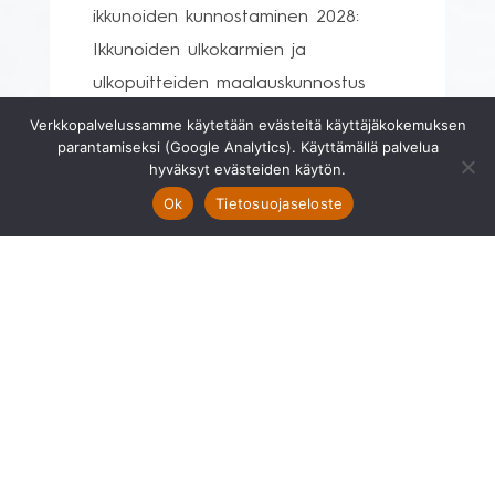
ikkunoiden kunnostaminen 2028:
Ikkunoiden ulkokarmien ja
ulkopuitteiden maalauskunnostus
2029: uuletusparvekkeiden
Verkkopalvelussamme käytetään evästeitä käyttäjäkokemuksen
parantamiseksi (Google Analytics). Käyttämällä palvelua
kaiteiden maalauskunnostus
hyväksyt evästeiden käytön.
Isännöitsijä:
Ok
Tietosuojaseloste
Isännöinti Maijasto Oy, Maija von
Knorring, isannointi@maijasto.fi,
040 136 9679
Kiinteistönhoito:
Kiinteistön hoidosta vastaa:
huoltoyhtiö
Yhtiön tilat ja varustelu:
Taloyhtiössä muuta:
sauna,