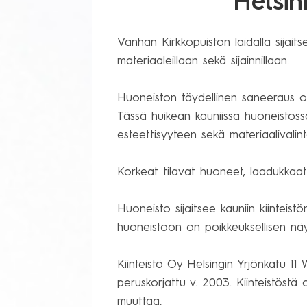
Helsink
Vanhan Kirkkopuiston laidalla sijaits
materiaaleillaan sekä sijainnillaan.

Huoneiston täydellinen saneeraus on s
Tässä huikean kauniissa huoneistoss
esteettisyyteen sekä materiaalivalinto
Korkeat tilavat huoneet, laadukkaat
Huoneisto sijaitsee kauniin kiinteis
huoneistoon on poikkeuksellisen näy
Kiinteistö Oy Helsingin Yrjönkatu 11 
peruskorjattu v. 2003. Kiinteistöst
muuttaa.
