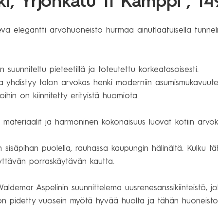
i,
Yrjönkatu 11 Kamppi
, 1
eva elegantti arvohuoneisto hurmaa ainutlaatuisella tunnelma
uunniteltu pieteetillä ja toteutettu korkeatasoisesti.  

a yhdistyy talon arvokas henki moderniin asumismukavuutee
ihin on kiinnitetty erityistä huomiota.

 materiaalit ja harmoninen kokonaisuus luovat kotiin arvo
tön sisäpihan puolella, rauhassa kaupungin hälinältä. Kulku 
ttävän porraskäytävän kautta.

Waldemar Aspelinin suunnittelema uusrenesanssikiinteistö, jo
ä on pidetty vuosein myötä hyvää huolta ja tähän huoneist