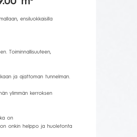
49.00 m
llaan, ensiluokkaisilla 
n. Toiminnallisuuteen, 
kkaan ja ajattoman tunnelman.

tähän ylimmän kerroksen 
ka on 

oon onkin helppo ja huoletonta 