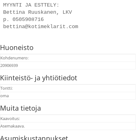
MYYNTI JA ESTTELY:

Bettina Ruuskanen, LKV

p. 0505908716

bettina@kotimeklarit.com

Huoneisto
Kohdenumero:
20906939
Kiinteistö- ja yhtiötiedot
Tontti:
oma
Muita tietoja
Kaavoitus:
Asemakaava.
Asumiskustannukset