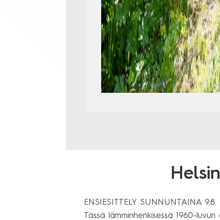
Helsin
ENSIESITTELY SUNNUNTAINA 9.8. KE
Tässä lämminhenkisessä 1960-luvun om