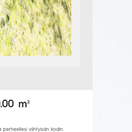
0.00 m
2
erheellesi viihtyisän kodin. 
