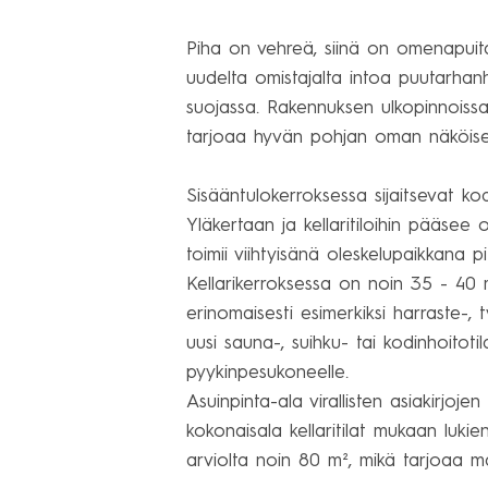
Piha on vehreä, siinä on omenapuita,
uudelta omistajalta intoa puutarhanhoi
suojassa. Rakennuksen ulkopinnoissa 
tarjoaa hyvän pohjan oman näköiselle
Sisääntulokerroksessa sijaitsevat ko
Yläkertaan ja kellaritiloihin pääsee o
toimii viihtyisänä oleskelupaikkana p
Kellarikerroksessa on noin 35 - 40 m²
erinomaisesti esimerkiksi harraste-, 
uusi sauna-, suihku- tai kodinhoitotil
pyykinpesukoneelle.

Asuinpinta-ala virallisten asiakirjo
kokonaisala kellaritilat mukaan luki
arviolta noin 80 m², mikä tarjoaa ma