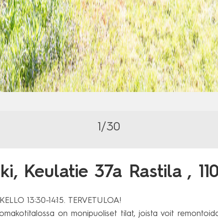
1/30
ki,
Keulatie 37a Rastila
, 11
LLO 13:30-14:15. TERVETULOA!

akotitalossa on monipuoliset tilat, joista voit remontoida p