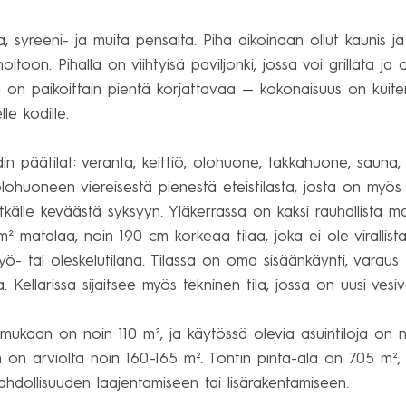
 syreeni- ja muita pensaita. Piha aikoinaan ollut kaunis ja
toon. Pihalla on viihtyisä paviljonki, jossa voi grillata ja o
on paikoittain pientä korjattavaa — kokonaisuus on kuitenk
 kodille.

din päätilat: veranta, keittiö, olohuone, takkahuone, saun
lohuoneen viereisestä pienestä eteistilasta, josta on myös ku
itkälle keväästä syksyyn. Yläkerrassa on kaksi rauhallista m
 matalaa, noin 190 cm korkeaa tilaa, joka ei ole virallista 
työ- tai oleskelutilana. Tilassa on oma sisäänkäynti, varaus
a. Kellarissa sijaitsee myös tekninen tila, jossa on uusi vesi
jen mukaan on noin 110 m², ja käytössä olevia asuintiloja o
en on arviolta noin 160–165 m². Tontin pinta-ala on 705 m², 
hdollisuuden laajentamiseen tai lisärakentamiseen.
