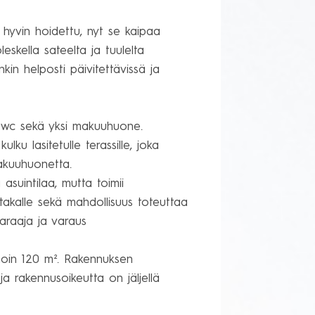
 hyvin hoidettu, nyt se kaipaa 
leskella sateelta ja tuulelta 
in helposti päivitettävissä ja 
a, wc sekä yksi makuuhuone. 
lku lasitetulle terassille, joka 
akuuhuonetta.

asuintilaa, mutta toimii 
 takalle sekä mahdollisuus toteuttaa 
varaaja ja varaus 
n noin 120 m². Rakennuksen 
ja rakennusoikeutta on jäljellä 