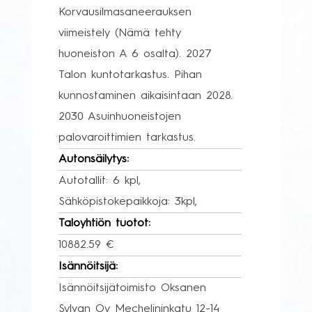
Korvausilmasaneerauksen
viimeistely (Nämä tehty
huoneiston A 6 osalta). 2027
Talon kuntotarkastus. Pihan
kunnostaminen aikaisintaan 2028.
2030 Asuinhuoneistojen
palovaroittimien tarkastus.
Autonsäilytys:
Autotallit: 6 kpl,
Sähköpistokepaikkoja: 3kpl,
Taloyhtiön tuotot:
10882.59 €
Isännöitsijä:
Isännöitsijätoimisto Oksanen
Sylvan Oy Mechelininkatu 12-14