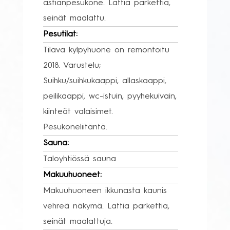
astianpesukone. Lattia parkettia,
seinät maalattu.
Pesutilat:
Tilava kylpyhuone on remontoitu
2018. Varustelu;
Suihku/suihkukaappi, allaskaappi,
peilikaappi, wc-istuin, pyyhekuivain,
kiinteät valaisimet.
Pesukoneliitäntä.
Sauna:
Taloyhtiössä sauna
Makuuhuoneet:
Makuuhuoneen ikkunasta kaunis
vehreä näkymä. Lattia parkettia,
seinät maalattuja.