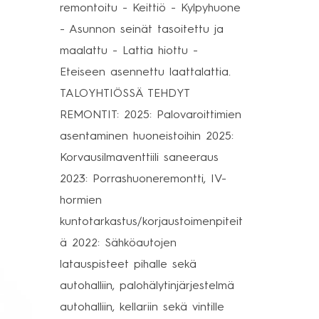
remontoitu - Keittiö - Kylpyhuone
- Asunnon seinät tasoitettu ja
maalattu - Lattia hiottu -
Eteiseen asennettu laattalattia.
TALOYHTIÖSSÄ TEHDYT
REMONTIT: 2025: Palovaroittimien
asentaminen huoneistoihin 2025:
Korvausilmaventtiili saneeraus
2023: Porrashuoneremontti, IV-
hormien
kuntotarkastus/korjaustoimenpiteit
ä 2022: Sähköautojen
latauspisteet pihalle sekä
autohalliin, palohälytinjärjestelmä
autohalliin, kellariin sekä vintille