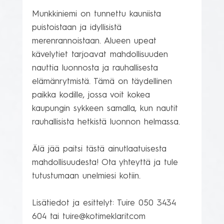
Munkkiniemi on tunnettu kauniista 
puistoistaan ja idyllisistä 
merenrannoistaan. Alueen upeat 
kävelytiet tarjoavat mahdollisuuden 
nauttia luonnosta ja rauhallisesta 
elämänrytmistä. Tämä on täydellinen 
paikka kodille, jossa voit kokea 
kaupungin sykkeen samalla, kun nautit 
rauhallisista hetkistä luonnon helmassa.

Älä jää paitsi tästä ainutlaatuisesta 
mahdollisuudesta! Ota yhteyttä ja tule 
tutustumaan unelmiesi kotiin.

Lisätiedot ja esittelyt: Tuire 050 3434 
604 tai tuire@kotimeklarit.com
