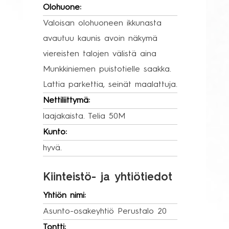
Olohuone:
Valoisan olohuoneen ikkunasta
avautuu kaunis avoin näkymä
viereisten talojen välistä aina
Munkkiniemen puistotielle saakka.
Lattia parkettia, seinät maalattuja.
Nettiliittymä:
laajakaista. Telia 50M
Kunto:
hyvä.
Kiinteistö- ja yhtiötiedot
Yhtiön nimi:
Asunto-osakeyhtiö Perustalo 20
Tontti: