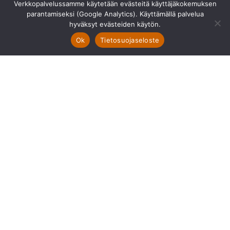
Kaavoitus:
Verkkopalvelussamme käytetään evästeitä käyttäjäkokemuksen
parantamiseksi (Google Analytics). Käyttämällä palvelua
Asemakaava. Helsingin kaupunki
hyväksyt evästeiden käytön.
Ok
Tietosuojaseloste
Asumiskustannukset
Yhtiövastike yhteensä:
377,36 €/kk
Hoitovastike:
296,8 €/kk
Rahoitusvastike:
80,56 €/kk (0,50 €/m²)
Vesimaksu:
35 €/hlö
Autopaikka:
80 €/kk
Sauna: