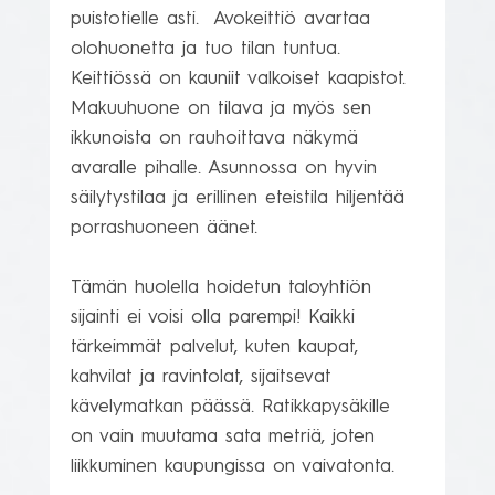
puistotielle asti.  Avokeittiö avartaa 
olohuonetta ja tuo tilan tuntua. 
Keittiössä on kauniit valkoiset kaapistot. 
Makuuhuone on tilava ja myös sen 
ikkunoista on rauhoittava näkymä 
avaralle pihalle. Asunnossa on hyvin 
säilytystilaa ja erillinen eteistila hiljentää 
porrashuoneen äänet.

Tämän huolella hoidetun taloyhtiön 
sijainti ei voisi olla parempi! Kaikki 
tärkeimmät palvelut, kuten kaupat, 
kahvilat ja ravintolat, sijaitsevat 
kävelymatkan päässä. Ratikkapysäkille 
on vain muutama sata metriä, joten 
liikkuminen kaupungissa on vaivatonta.
