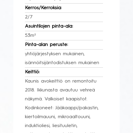
Kerros/Kerroksia:
2/7
Asuintilojen pinta-ala:
53m²
Pinta-alan peruste:
yhtiöjärjestyksen mukainen,
isännöitsijäntodistuksen mukainen
Keittiö:
Kaunis avokeittiö on remontoitu
2018. Ikkunasta avautuu vehreä
näkymä. Valkoiset kaapistot.
Kodinkoneet: Jääkaappi/pakastin,
kiertoilmauuni, mikroaaltouuni,
induktioliesi, liesituuletin,