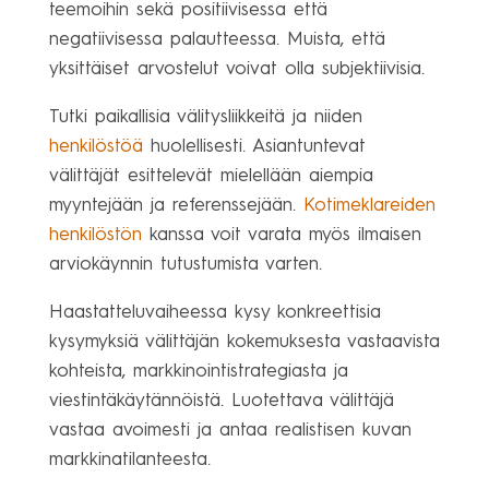
teemoihin sekä positiivisessa että
negatiivisessa palautteessa. Muista, että
yksittäiset arvostelut voivat olla subjektiivisia.
Tutki paikallisia välitysliikkeitä ja niiden
henkilöstöä
huolellisesti. Asiantuntevat
välittäjät esittelevät mielellään aiempia
myyntejään ja referenssejään.
Kotimeklareiden
henkilöstön
kanssa voit varata myös ilmaisen
arviokäynnin tutustumista varten.
Haastatteluvaiheessa kysy konkreettisia
kysymyksiä välittäjän kokemuksesta vastaavista
kohteista, markkinointistrategiasta ja
viestintäkäytännöistä. Luotettava välittäjä
vastaa avoimesti ja antaa realistisen kuvan
markkinatilanteesta.