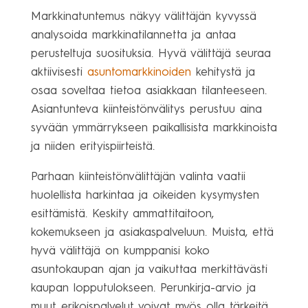
Markkinatuntemus näkyy välittäjän kyvyssä
analysoida markkinatilannetta ja antaa
perusteltuja suosituksia. Hyvä välittäjä seuraa
aktiivisesti
asuntomarkkinoiden
kehitystä ja
osaa soveltaa tietoa asiakkaan tilanteeseen.
Asiantunteva kiinteistönvälitys perustuu aina
syvään ymmärrykseen paikallisista markkinoista
ja niiden erityispiirteistä.
Parhaan kiinteistönvälittäjän valinta vaatii
huolellista harkintaa ja oikeiden kysymysten
esittämistä. Keskity ammattitaitoon,
kokemukseen ja asiakaspalveluun. Muista, että
hyvä välittäjä on kumppanisi koko
asuntokaupan ajan ja vaikuttaa merkittävästi
kaupan lopputulokseen. Perunkirja-arvio ja
muut erikoispalvelut voivat myös olla tärkeitä