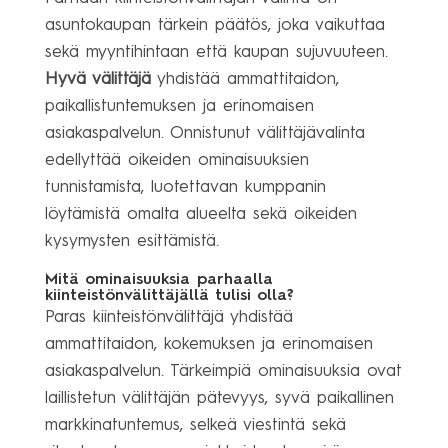
asuntokaupan tärkein päätös, joka vaikuttaa
sekä myyntihintaan että kaupan sujuvuuteen.
Hyvä välittäjä
yhdistää ammattitaidon,
paikallistuntemuksen ja erinomaisen
asiakaspalvelun. Onnistunut välittäjävalinta
edellyttää oikeiden ominaisuuksien
tunnistamista, luotettavan kumppanin
löytämistä omalta alueelta sekä oikeiden
kysymysten esittämistä.
Mitä ominaisuuksia parhaalla
kiinteistönvälittäjällä tulisi olla?
Paras kiinteistönvälittäjä yhdistää
ammattitaidon, kokemuksen ja erinomaisen
asiakaspalvelun. Tärkeimpiä ominaisuuksia ovat
laillistetun välittäjän pätevyys, syvä paikallinen
markkinatuntemus, selkeä viestintä sekä