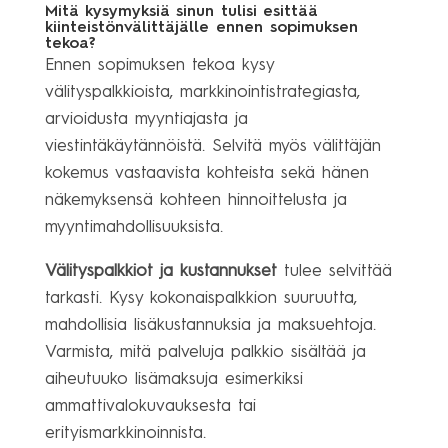
Mitä kysymyksiä sinun tulisi esittää
kiinteistönvälittäjälle ennen sopimuksen
tekoa?
Ennen sopimuksen tekoa kysy
välityspalkkioista, markkinointistrategiasta,
arvioidusta myyntiajasta ja
viestintäkäytännöistä. Selvitä myös välittäjän
kokemus vastaavista kohteista sekä hänen
näkemyksensä kohteen hinnoittelusta ja
myyntimahdollisuuksista.
Välityspalkkiot ja kustannukset
tulee selvittää
tarkasti. Kysy kokonaispalkkion suuruutta,
mahdollisia lisäkustannuksia ja maksuehtoja.
Varmista, mitä palveluja palkkio sisältää ja
aiheutuuko lisämaksuja esimerkiksi
ammattivalokuvauksesta tai
erityismarkkinoinnista.