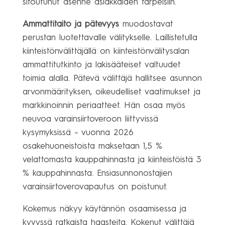
sitoutunut asenne asiakkaiden tarpeisiin.
Ammattitaito ja pätevyys
muodostavat
perustan luotettavalle välitykselle. Laillistetulla
kiinteistönvälittäjällä on kiinteistönvälitysalan
ammattitutkinto ja lakisääteiset valtuudet
toimia alalla. Pätevä välittäjä hallitsee asunnon
arvonmäärityksen, oikeudelliset vaatimukset ja
markkinoinnin periaatteet. Hän osaa myös
neuvoa varainsiirtoveroon liittyvissä
kysymyksissä – vuonna 2026
osakehuoneistoista maksetaan 1,5 %
velattomasta kauppahinnasta ja kiinteistöistä 3
% kauppahinnasta. Ensiasunnonostajien
varainsiirtoverovapautus on poistunut.
Kokemus näkyy käytännön osaamisessa ja
kyvyssä ratkaista haasteita. Kokenut välittäjä