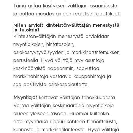
Tämä antaa käsityksen välittäjän osaamisesta
ja auttaa muodostamaan realistiset odotukset.
Miten arvioit kiinteistönvälittäjän menestystä
ja tuloksia?
Kiinteistönvälittäjän menestystä arvioidaan
myyntiaikojen, hintatasojen,
asiakastyytyväisyyden ja markkinatuntemuksen
perusteella. Hyvä välittäjä myy asuntoja
keskimääräistä nopeammin, saavuttaa
markkinahintoja vastaavia kauppahintoja ja
saa positiivista asiakaspalautetta.
Myyntiajat
kertovat välittäjän tehokkuudesta.
Vertaa välittäjän keskimääräisiä myyntiaikoja
alueen yleiseen tasoon. Huomioi kuitenkin,
että myyntiaika riippuu kohteen hinnoittelusta,
kunnosta ja markkinatilanteesta. Hyvä välittäjä