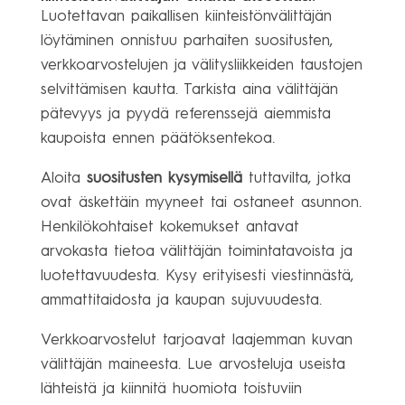
Luotettavan paikallisen kiinteistönvälittäjän
löytäminen onnistuu parhaiten suositusten,
verkkoarvostelujen ja välitysliikkeiden taustojen
selvittämisen kautta. Tarkista aina välittäjän
pätevyys ja pyydä referenssejä aiemmista
kaupoista ennen päätöksentekoa.
Aloita
suositusten kysymisellä
tuttavilta, jotka
ovat äskettäin myyneet tai ostaneet asunnon.
Henkilökohtaiset kokemukset antavat
arvokasta tietoa välittäjän toimintatavoista ja
luotettavuudesta. Kysy erityisesti viestinnästä,
ammattitaidosta ja kaupan sujuvuudesta.
Verkkoarvostelut tarjoavat laajemman kuvan
välittäjän maineesta. Lue arvosteluja useista
lähteistä ja kiinnitä huomiota toistuviin