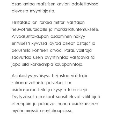
osaa antaa realistisen arvion odotettavissa
olevasta myyntiajasta.
Hintataso on tärkeä mittari välittäjän
neuvottelutaidoille ja markkinatuntemukselle.
Arvoasuntokaupan osaaminen näkyy
erityisesti kyvyssä löytää oikeat ostajat ja
perustella kohteen arvoa. Paras välittäjä
saavuttaa usein pyyntihintaa vastaavia tai
jopa sitä korkeampia kauppahintoja.
Asiakastyytyväisyys heijastaa välittäjän
kokonaisvaltaista palvelua. Lue
asiakaspalautteita ja kysy referenssejä.
Tyytyväiset asiakkaat suosittelevat välittäjää
eteenpäin ja palaavat hänen asiakkaikseen
myöhemmissä asuntokaupoissa.