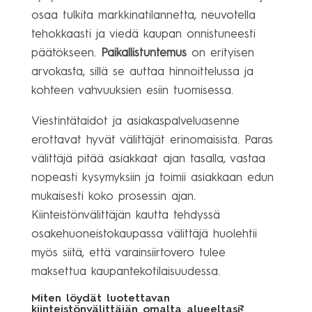
osaa tulkita markkinatilannetta, neuvotella
tehokkaasti ja viedä kaupan onnistuneesti
päätökseen.
Paikallistuntemus
on erityisen
arvokasta, sillä se auttaa hinnoittelussa ja
kohteen vahvuuksien esiin tuomisessa.
Viestintätaidot ja asiakaspalveluasenne
erottavat hyvät välittäjät erinomaisista. Paras
välittäjä pitää asiakkaat ajan tasalla, vastaa
nopeasti kysymyksiin ja toimii asiakkaan edun
mukaisesti koko prosessin ajan.
Kiinteistönvälittäjän kautta tehdyssä
osakehuoneistokaupassa välittäjä huolehtii
myös siitä, että varainsiirtovero tulee
maksettua kaupantekotilaisuudessa.
Miten löydät luotettavan
kiinteistönvälittäjän omalta alueeltasi?