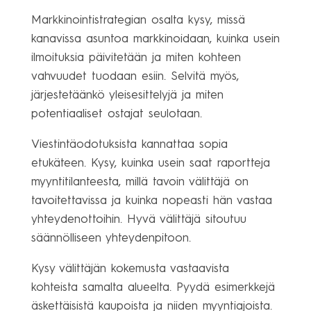
Markkinointistrategian osalta kysy, missä
kanavissa asuntoa markkinoidaan, kuinka usein
ilmoituksia päivitetään ja miten kohteen
vahvuudet tuodaan esiin. Selvitä myös,
järjestetäänkö yleisesittelyjä ja miten
potentiaaliset ostajat seulotaan.
Viestintäodotuksista kannattaa sopia
etukäteen. Kysy, kuinka usein saat raportteja
myyntitilanteesta, millä tavoin välittäjä on
tavoitettavissa ja kuinka nopeasti hän vastaa
yhteydenottoihin. Hyvä välittäjä sitoutuu
säännölliseen yhteydenpitoon.
Kysy välittäjän kokemusta vastaavista
kohteista samalta alueelta. Pyydä esimerkkejä
äskettäisistä kaupoista ja niiden myyntiajoista.