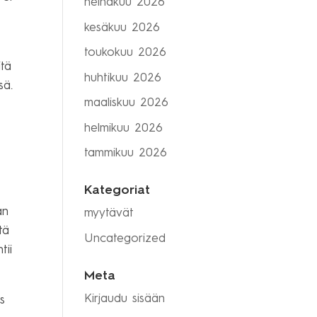
heinäkuu 2026
kesäkuu 2026
toukokuu 2026
itä
huhtikuu 2026
sä.
maaliskuu 2026
helmikuu 2026
tammikuu 2026
Kategoriat
an
myytävät
tä
Uncategorized
tii
Meta
Kirjaudu sisään
s