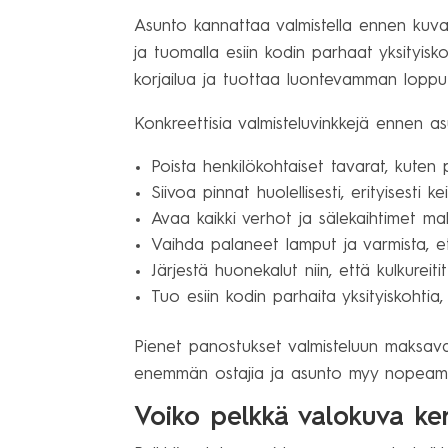
Asunto kannattaa valmistella ennen kuvaus
ja tuomalla esiin kodin parhaat yksityis
korjailua ja tuottaa luontevamman loppu
Konkreettisia valmisteluvinkkejä ennen a
Poista henkilökohtaiset tavarat, kuten 
Siivoa pinnat huolellisesti, erityisesti k
Avaa kaikki verhot ja sälekaihtimet ma
Vaihda palaneet lamput ja varmista, ett
Järjestä huonekalut niin, että kulkureiti
Tuo esiin kodin parhaita yksityiskohtia, 
Pienet panostukset valmisteluun maksavat
enemmän ostajia ja asunto myy nopeammi
Voiko pelkkä valokuva ke