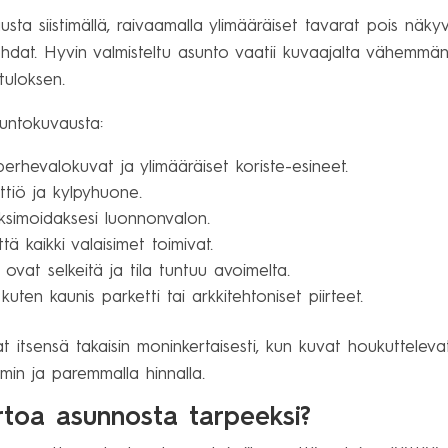
ta siistimällä, raivaamalla ylimääräiset tavarat pois näkyv
kohdat. Hyvin valmisteltu asunto vaatii kuvaajalta vähemmä
tuloksen.
suntokuvausta:
perhevalokuvat ja ylimääräiset koriste-esineet.
eittiö ja kylpyhuone.
ksimoidaksesi luonnonvalon.
ä kaikki valaisimet toimivat.
t ovat selkeitä ja tila tuntuu avoimelta.
kuten kaunis parketti tai arkkitehtoniset piirteet.
 itsensä takaisin moninkertaisesti, kun kuvat houkutteleva
n ja paremmalla hinnalla.
rtoa asunnosta tarpeeksi?