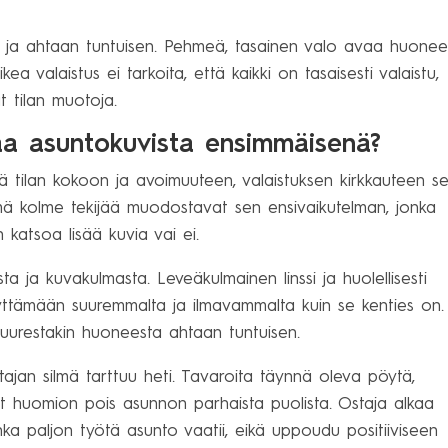
an ja ahtaan tuntuisen. Pehmeä, tasainen valo avaa huonee
ea valaistus ei tarkoita, että kaikki on tasaisesti valaistu,
t tilan muotoja.
aa asuntokuvista ensimmäisenä?
ä tilan kokoon ja avoimuuteen, valaistuksen kirkkauteen s
ämä kolme tekijää muodostavat sen ensivaikutelman, jonka
 katsoa lisää kuvia vai ei.
ta ja kuvakulmasta. Leveäkulmainen linssi ja huolellisesti
ttämään suuremmalta ja ilmavammalta kuin se kenties on.
suurestakin huoneesta ahtaan tuntuisen.
ostajan silmä tarttuu heti. Tavaroita täynnä oleva pöytä,
vät huomion pois asunnon parhaista puolista. Ostaja alkaa
inka paljon työtä asunto vaatii, eikä uppoudu positiiviseen