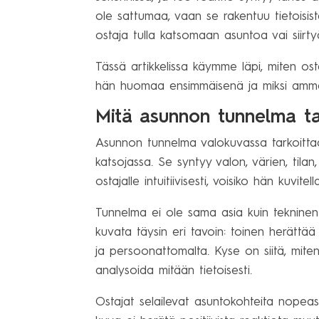
ole sattumaa, vaan se rakentuu tietoisist
ostaja tulla katsomaan asuntoa vai siir
Tässä artikkelissa käymme läpi, miten o
hän huomaa ensimmäisenä ja miksi ammat
Mitä asunnon tunnelma ta
Asunnon tunnelma valokuvassa tarkoittaa
katsojassa. Se syntyy valon, värien, tilan,
ostajalle intuitiivisesti, voisiko hän kuvit
Tunnelma ei ole sama asia kuin tekninen
kuvata täysin eri tavoin: toinen herättä
ja persoonattomalta. Kyse on siitä, mite
analysoida mitään tietoisesti.
Ostajat selailevat asuntokohteita nopeast