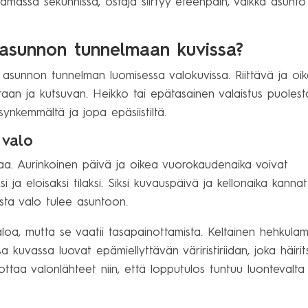
tamassa sekunnissa, ostaja siirtyy eteenpäin, vaikka asunto
a asunnon tunnelmaan kuvissa?
ein asunnon tunnelman luomisessa valokuvissa. Riittävä ja oik
taan ja kutsuvan. Heikko tai epätasainen valaistus puoles
nkemmältä ja jopa epäsiistiltä.
 valo
a. Aurinkoinen päivä ja oikea vuorokaudenaika voivat
ja eloisaksi tilaksi. Siksi kuvauspäivä ja kellonaika kanna
sta valo tulee asuntoon.
oa, mutta se vaatii tasapainottamista. Keltainen hehkula
kuvassa luovat epämiellyttävän väriristiriidan, joka häiri
taa valonlähteet niin, että lopputulos tuntuu luontevalta 