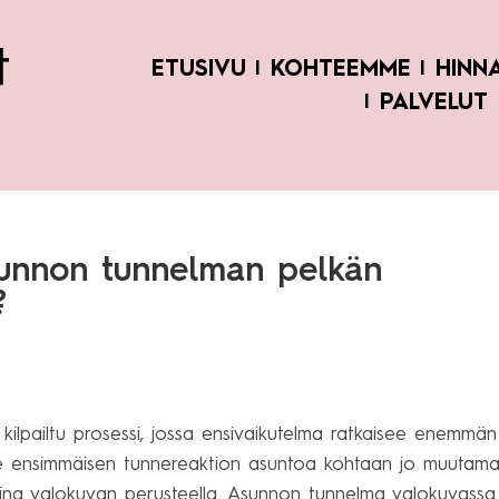
ETUSIVU
KOHTEEMME
HINN
PALVELUT
sunnon tunnelman pelkän
?
ilpailtu prosessi, jossa ensivaikutelma ratkaisee enemmän
ee ensimmäisen tunnereaktion asuntoa kohtaan jo muutam
 aina valokuvan perusteella. Asunnon tunnelma valokuvassa