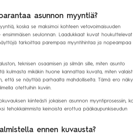
 parantaa asunnon myyntiä?
yntiä, koska se maksimoi kohteen vetovoimaisuuden
kee ensimmäisen seulonnan. Laadukkaat kuvat houkuttelevat
äyttöjä tarkoittaa parempaa myyntihintaa ja nopeampaa
ston, teknisen osaamisen ja silmän sille, miten asunto
stä kulmasta mikäkin huone kannattaa kuvata, miten valaist
iin, että se näyttää parhaalta mahdolliselta. Tämä ero näk
mella otettuihin kuviin.
kuvauksen kiinteästi jokaisen asunnon myyntiprosessiin, k
ksi tehokkaimmista keinoista erottua pääkaupunkiseudun
almistella ennen kuvausta?