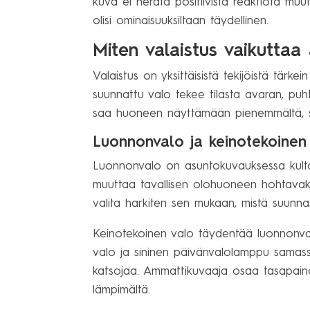
kuva ei herätä positiivista reaktiota muu
olisi ominaisuuksiltaan täydellinen.
Miten valaistus vaikutta
Valaistus on yksittäisistä tekijöistä tärk
suunnattu valo tekee tilasta avaran, puh
saa huoneen näyttämään pienemmältä, sy
Luonnonvalo ja keinotekoinen
Luonnonvalo on asuntokuvauksessa kulta
muuttaa tavallisen olohuoneen hohtavaksi 
valita harkiten sen mukaan, mistä suunna
Keinotekoinen valo täydentää luonnonval
valo ja sininen päivänvalolamppu samassa 
katsojaa. Ammattikuvaaja osaa tasapainot
lämpimältä.