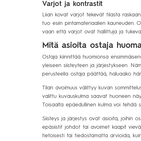
Varjot ja kontrastit
Liian kovat varjot tekevät tilasta raska
tuo esiin pintamateriaalien kauneuden. Oik
vaan että varjot ovat hallittuja ja tukeva
Mitä asioita ostaja huom
Ostaja kiinnittää huomionsa ensimmäisen
yleiseen siisteyteen ja järjestykseen. N
perusteella ostaja päättää, haluaako hän
Tilan avoimuus välittyy kuvan sommittelus
valittu kuvauskulma saavat huoneen näy
Toisaalta epäedullinen kulma voi tehdä 
Siisteys ja järjestys ovat asioita, joihin 
epäsiistit johdot tai avoimet kaapit vie
tietoisesti tai tiedostamatta arvioida, ku