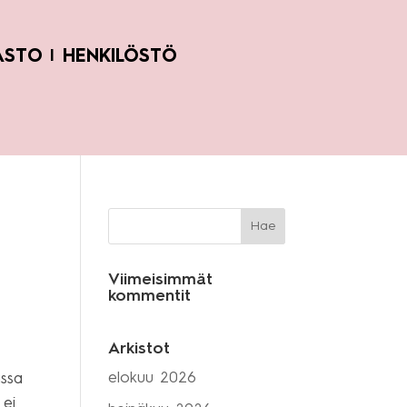
ASTO
HENKILÖSTÖ
Viimeisimmät
kommentit
Arkistot
elokuu 2026
assa
 ei