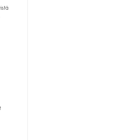
istä
n
t