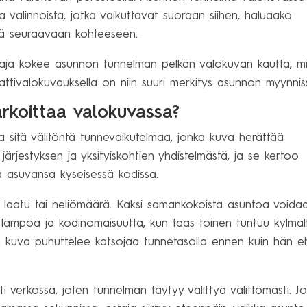
a valinnoista, jotka vaikuttavat suoraan siihen, haluaako
tyä seuraavaan kohteeseen.
staja kokee asunnon tunnelman pelkän valokuvan kautta, m
tivalokuvauksella on niin suuri merkitys asunnon myynnis
rkoittaa valokuvassa?
 sitä välitöntä tunnevaikutelmaa, jonka kuva herättää
 järjestyksen ja yksityiskohtien yhdistelmästä, ja se kertoo
ella asuvansa kyseisessä kodissa.
 laatu tai neliömäärä. Kaksi samankokoista asuntoa voida
ä lämpöä ja kodinomaisuutta, kun taas toinen tuntuu kylmäl
n kuva puhuttelee katsojaa tunnetasolla ennen kuin hän eh
i verkossa, joten tunnelman täytyy välittyä välittömästi. Jo