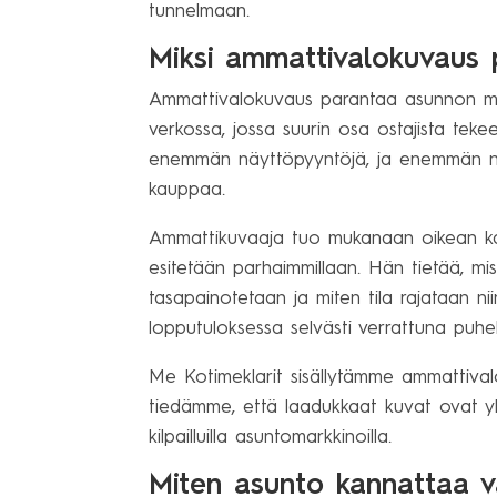
tunnelmaan.
Miksi ammattivalokuvaus
Ammattivalokuvaus parantaa asunnon my
verkossa, jossa suurin osa ostajista te
enemmän näyttöpyyntöjä, ja enemmän n
kauppaa.
Ammattikuvaaja tuo mukanaan oikean kalu
esitetään parhaimmillaan. Hän tietää, mi
tasapainotetaan ja miten tila rajataan n
lopputuloksessa selvästi verrattuna puheli
Me Kotimeklarit sisällytämme ammattivalo
tiedämme, että laadukkaat kuvat ovat y
kilpailluilla asuntomarkkinoilla.
Miten asunto kannattaa v