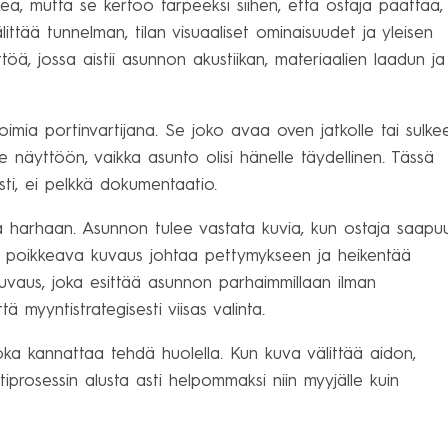
ea, mutta se kertoo tarpeeksi siihen, että ostaja päättää,
ittää tunnelman, tilan visuaaliset ominaisuudet ja yleisen
öä, jossa aistii asunnon akustiikan, materiaalien laadun ja
mia portinvartijana. Se joko avaa oven jatkolle tai sulke
ule näyttöön, vaikka asunto olisi hänelle täydellinen. Tässä
ti, ei pelkkä dokumentaatio.
a harhaan. Asunnon tulee vastata kuvia, kun ostaja saapu
esta poikkeava kuvaus johtaa pettymykseen ja heikentää
kuvaus, joka esittää asunnon parhaimmillaan ilman
tä myyntistrategisesti viisas valinta.
oka kannattaa tehdä huolella. Kun kuva välittää aidon,
prosessin alusta asti helpommaksi niin myyjälle kuin