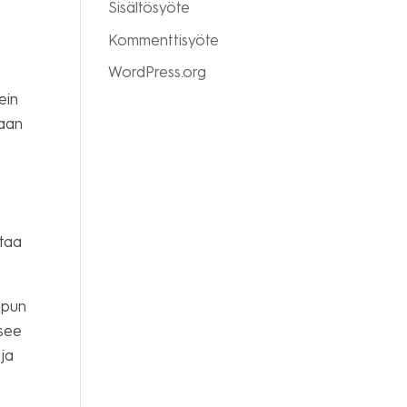
Sisältösyöte
Kommenttisyöte
WordPress.org
ein
taan
ttaa
mpun
tsee
ja