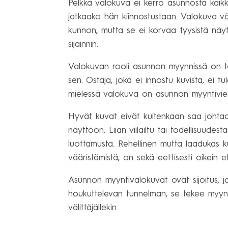
Pelkkä valokuva ei kerro asunnosta kaikk
jatkaako hän kiinnostustaan. Valokuva väl
kunnon, mutta se ei korvaa fyysistä näytt
sijainnin.
Valokuvan rooli asunnon myynnissä on toi
sen. Ostaja, joka ei innostu kuvista, ei t
mielessä valokuva on asunnon myyntivies
Hyvät kuvat eivät kuitenkaan saa johta
näyttöön. Liian viilailtu tai todellisuud
luottamusta. Rehellinen mutta laadukas 
vääristämistä, on sekä eettisesti oikein et
Asunnon myyntivalokuvat ovat sijoitus, j
houkuttelevan tunnelman, se tekee myynti
välittäjällekin.