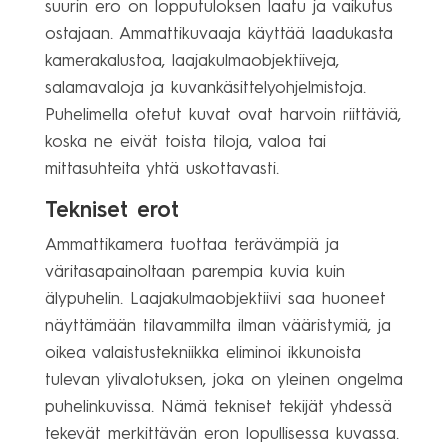
suurin ero on lopputuloksen laatu ja vaikutus
ostajaan. Ammattikuvaaja käyttää laadukasta
kamerakalustoa, laajakulmaobjektiiveja,
salamavaloja ja kuvankäsittelyohjelmistoja.
Puhelimella otetut kuvat ovat harvoin riittäviä,
koska ne eivät toista tiloja, valoa tai
mittasuhteita yhtä uskottavasti.
Tekniset erot
Ammattikamera tuottaa terävämpiä ja
väritasapainoltaan parempia kuvia kuin
älypuhelin. Laajakulmaobjektiivi saa huoneet
näyttämään tilavammilta ilman vääristymiä, ja
oikea valaistustekniikka eliminoi ikkunoista
tulevan ylivalotuksen, joka on yleinen ongelma
puhelinkuvissa. Nämä tekniset tekijät yhdessä
tekevät merkittävän eron lopullisessa kuvassa.