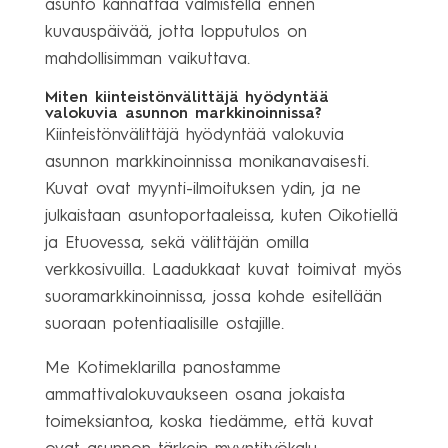
asunto kannattaa valmistella ennen
kuvauspäivää, jotta lopputulos on
mahdollisimman vaikuttava.
Miten kiinteistönvälittäjä hyödyntää
valokuvia asunnon markkinoinnissa?
Kiinteistönvälittäjä hyödyntää valokuvia
asunnon markkinoinnissa monikanavaisesti.
Kuvat ovat myynti-ilmoituksen ydin, ja ne
julkaistaan asuntoportaaleissa, kuten Oikotiellä
ja Etuovessa, sekä välittäjän omilla
verkkosivuilla. Laadukkaat kuvat toimivat myös
suoramarkkinoinnissa, jossa kohde esitellään
suoraan potentiaalisille ostajille.
Me Kotimeklarilla panostamme
ammattivalokuvaukseen osana jokaista
toimeksiantoa, koska tiedämme, että kuvat