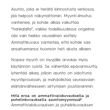
Asunto, joka ei herätä kiinnostusta verkossa,
jää helposti näkymättömiin. Myynti-ilmoitus
vanhenee, ja kohde alkaa vaikuttaa
“hankalalta”, vaikka todellisuudessa ongelma
olisi vain heikko visuaalinen esittely.
Ammattikuvaus varmistaa, että kohde saa
ansaitsemansa huomion heti alusta alkaen.
Nopea myynti on myyjälle arvokas myös
käytännön syistä. Se vähentää epävarmuutta,
lyhentää aikaa, jolloin asunto on sidottuna
myyntiprosessiin, ja mahdollistaa seuraavaan
elämänvaiheeseen siirtymisen joustavammin.
Mitä eroa on ammattivalokuvauksella ja
puhelinkuvauksella asuntomyynnissä?
Ammattivalokuvauksen ja puhelinkuvauksen