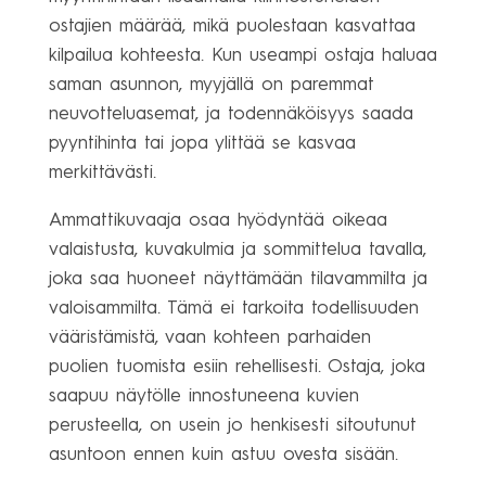
ostajien määrää, mikä puolestaan kasvattaa
kilpailua kohteesta. Kun useampi ostaja haluaa
saman asunnon, myyjällä on paremmat
neuvotteluasemat, ja todennäköisyys saada
pyyntihinta tai jopa ylittää se kasvaa
merkittävästi.
Ammattikuvaaja osaa hyödyntää oikeaa
valaistusta, kuvakulmia ja sommittelua tavalla,
joka saa huoneet näyttämään tilavammilta ja
valoisammilta. Tämä ei tarkoita todellisuuden
vääristämistä, vaan kohteen parhaiden
puolien tuomista esiin rehellisesti. Ostaja, joka
saapuu näytölle innostuneena kuvien
perusteella, on usein jo henkisesti sitoutunut
asuntoon ennen kuin astuu ovesta sisään.