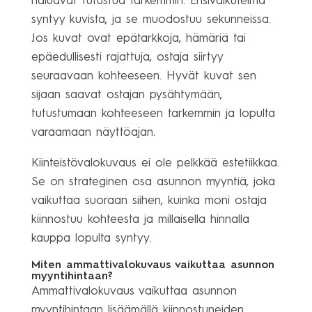
haluavat tutustua tarkemmin. Ensivaikutelma
syntyy kuvista, ja se muodostuu sekunneissa.
Jos kuvat ovat epätarkkoja, hämäriä tai
epäedullisesti rajattuja, ostaja siirtyy
seuraavaan kohteeseen. Hyvät kuvat sen
sijaan saavat ostajan pysähtymään,
tutustumaan kohteeseen tarkemmin ja lopulta
varaamaan näyttöajan.
Kiinteistövalokuvaus ei ole pelkkää estetiikkaa.
Se on strateginen osa asunnon myyntiä, joka
vaikuttaa suoraan siihen, kuinka moni ostaja
kiinnostuu kohteesta ja millaisella hinnalla
kauppa lopulta syntyy.
Miten ammattivalokuvaus vaikuttaa asunnon
myyntihintaan?
Ammattivalokuvaus vaikuttaa asunnon
myyntihintaan lisäämällä kiinnostuneiden