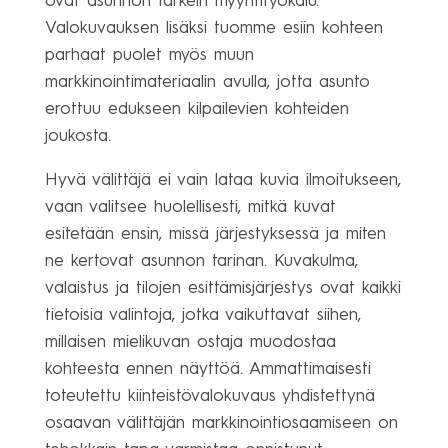
ovat asunnon tärkein myyntityökalu.
Valokuvauksen lisäksi tuomme esiin kohteen
parhaat puolet myös muun
markkinointimateriaalin avulla, jotta asunto
erottuu edukseen kilpailevien kohteiden
joukosta.
Hyvä välittäjä ei vain lataa kuvia ilmoitukseen,
vaan valitsee huolellisesti, mitkä kuvat
esitetään ensin, missä järjestyksessä ja miten
ne kertovat asunnon tarinan. Kuvakulma,
valaistus ja tilojen esittämisjärjestys ovat kaikki
tietoisia valintoja, jotka vaikuttavat siihen,
millaisen mielikuvan ostaja muodostaa
kohteesta ennen näyttöä. Ammattimaisesti
toteutettu kiinteistövalokuvaus yhdistettynä
osaavan välittäjän markkinointiosaamiseen on