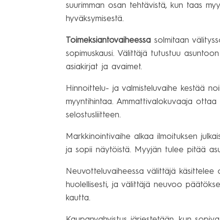
suurimman osan tehtävistä, kun taas myyj
hyväksymisestä.
Toimeksiantovaiheessa
solmitaan välitysso
sopimuskausi. Välittäjä tutustuu asuntoon
asiakirjat ja avaimet.
Hinnoittelu- ja valmisteluvaihe kestää no
myyntihintaa. Ammattivalokuvaaja ottaa ma
selostusliitteen.
Markkinointivaihe alkaa ilmoituksen julkai
ja sopii näytöistä. Myyjän tulee pitää as
Neuvotteluvaiheessa välittäjä käsittelee
huolellisesti, ja välittäjä neuvoo päätök
kautta.
Kaupanvahvistus järjestetään, kun sopiva