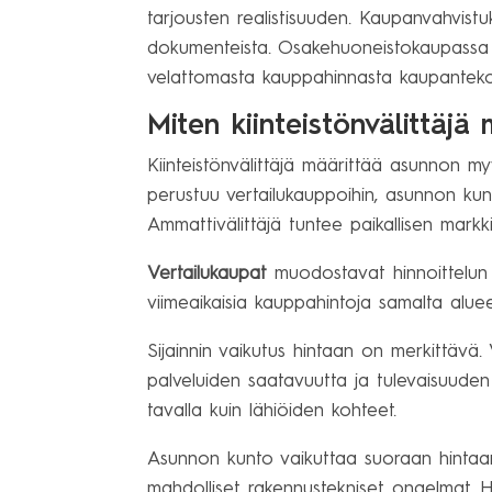
tarjousten realistisuuden. Kaupanvahvistukse
dokumenteista. Osakehuoneistokaupassa 
velattomasta kauppahinnasta kaupantekoti
Miten kiinteistönvälittäj
Kiinteistönvälittäjä määrittää asunnon my
perustuu vertailukauppoihin, asunnon kunt
Ammattivälittäjä tuntee paikallisen markki
Vertailukaupat
muodostavat hinnoittelun p
viimeaikaisia kauppahintoja samalta alue
Sijainnin vaikutus hintaan on merkittävä. 
palveluiden saatavuutta ja tulevaisuuden
tavalla kuin lähiöiden kohteet.
Asunnon kunto vaikuttaa suoraan hintaan. 
mahdolliset rakennustekniset ongelmat. 