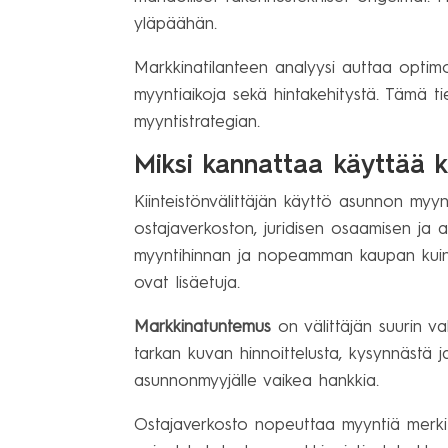
yläpäähän.
Markkinatilanteen analyysi auttaa optimo
myyntiaikoja sekä hintakehitystä. Tämä t
myyntistrategian.
Miksi kannattaa käyttää k
Kiinteistönvälittäjän käyttö asunnon myy
ostajaverkoston, juridisen osaamisen ja
myyntihinnan ja nopeamman kaupan kuin i
ovat lisäetuja.
Markkinatuntemus
on välittäjän suurin v
tarkan kuvan hinnoittelusta, kysynnästä ja
asunnonmyyjälle vaikea hankkia.
Ostajaverkosto nopeuttaa myyntiä merkittä