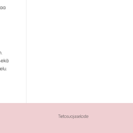
saa
n.
sekä
elu.
Tietosuojaseloste