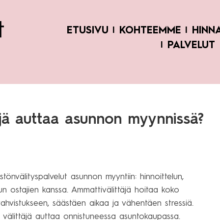
ETUSIVU
KOHTEEMME
HINN
PALVELUT
täjä auttaa asunnon myynnissä?
eistönvälityspalvelut asunnon myyntiin: hinnoittelun,
lun ostajien kanssa. Ammattivälittäjä hoitaa koko
ahvistukseen, säästäen aikaa ja vähentäen stressiä.
 välittäjä auttaa onnistuneessa asuntokaupassa.