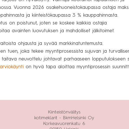
 kunnossa. Vuonna 2026 osakehuoneistokaupassa ostaja mak
ppahinnasta ja kiinteistökaupassa 3 % kauppahinnasta.
tus on poistunut, joten se koskee kaikkia ostajia
oitaa avainten luovutuksen ja mahdolliset jälkitoimet.
aitoista ohjausta ja syvää markkinatuntemusta.
isen tuen, joka tekee myyntiprosessista sujuvan ja turvallise
ja taitava neuvottelu johtavat parhaaseen lopputulokseen 
arviokäynti
on hyvä tapa aloittaa myyntiprosessin suunnitt
Kiinteistönvälitys
kotimeklarit - BkmHelsinki Oy
Korkeavuorenkatu 6