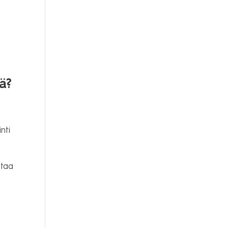
ä?
nti
ntaa
a