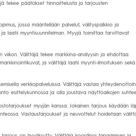
ä tekee päätökset hinnoittelusta ja tarjousten
pimus, jossa määritellään palvelut, välityspalkkio ja
 ja laatii myyntisuunnitelman. Myyjä toimittaa tarvittavat
in viikon. Välittäjä tekee markkina-analyysin ja ehdottaa
rkkinointikuvat, ja välittäjä laatii myynti-ilmoituksen sekä
semisella verkkopalveluissa. Välittäjä vastaa yhteydenottoih
unto esittelykunnossa ja olla joustava näyttöaikojen suhte
 ostotarjoukset myyjän kanssa. Jokainen tarjous käydään lä
senteossa. Vastaustarjoukset ja neuvottelut hoidetaan välitt
 tarjous on hyväksytty. Välittäjä koordinoi tapaamisen ja