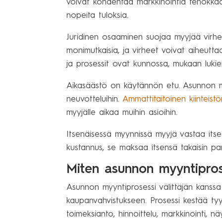
voivat kohdentaa markkinointia tehokkaast
nopeita tuloksia.
Juridinen osaaminen suojaa myyjää virheilt
monimutkaisia, ja virheet voivat aiheuttaa
ja prosessit ovat kunnossa, mukaan lukie
Aikasäästö on käytännön etu. Asunnon myy
neuvotteluihin.
Ammattitaitoinen kiinteistö
myyjälle aikaa muihin asioihin.
Itsenäisessä myynnissä myyjä vastaa itse k
kustannus, se maksaa itsensä takaisin pare
Miten asunnon myyntipros
Asunnon myyntiprosessi välittäjän kanssa 
kaupanvahvistukseen. Prosessi kestää tyypi
toimeksianto, hinnoittelu, markkinointi, n