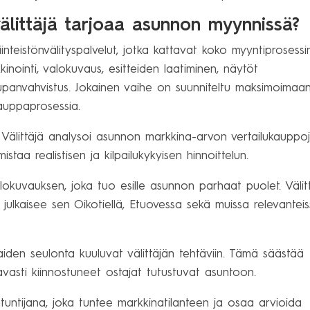
välittäjä tarjoaa asunnon myynnissä?
iinteistönvälityspalvelut, jotka kattavat koko myyntiprosessi
kinointi, valokuvaus, esitteiden laatiminen, näytöt
a kaupanvahvistus. Jokainen vaihe on suunniteltu maksimoimaa
auppaprosessia.
 Välittäjä analysoi asunnon markkina-arvon vertailukauppoj
staa realistisen ja kilpailukykyisen hinnoittelun.
lokuvauksen, joka tuo esille asunnon parhaat puolet. Välit
a julkaisee sen Oikotiellä, Etuovessa sekä muissa relevantei
iden seulonta kuuluvat välittäjän tehtäviin. Tämä säästää
avasti kiinnostuneet ostajat tutustuvat asuntoon.
ntuntijana, joka tuntee markkinatilanteen ja osaa arvioida