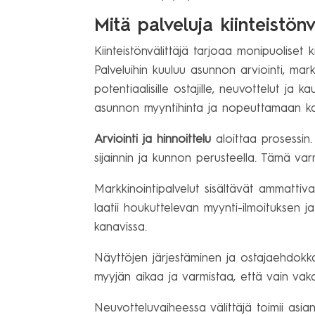
Mitä palveluja kiinteistön
Kiinteistönvälittäjä tarjoaa monipuoliset k
Palveluihin kuuluu asunnon arviointi, mark
potentiaalisille ostajille, neuvottelut j
asunnon myyntihinta ja nopeuttamaan k
Arviointi ja hinnoittelu
aloittaa prosessin.
sijainnin ja kunnon perusteella. Tämä varmi
Markkinointipalvelut sisältävät ammattiva
laatii houkuttelevan myynti-ilmoituksen j
kanavissa.
Näyttöjen järjestäminen ja ostajaehdokka
myyjän aikaa ja varmistaa, että vain vak
Neuvotteluvaiheessa välittäjä toimii asia