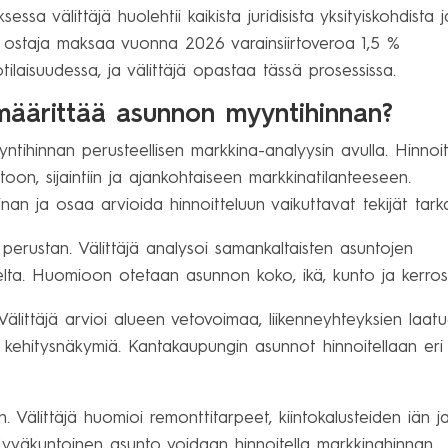
ssa välittäjä huolehtii kaikista juridisista yksityiskohdista j
ostaja maksaa vuonna 2026 varainsiirtoveroa 1,5 %
laisuudessa, ja välittäjä opastaa tässä prosessissa.
ä määrittää asunnon myyntihinnan?
yntihinnan perusteellisen markkina-analyysin avulla. Hinnoit
oon, sijaintiin ja ajankohtaiseen markkinatilanteeseen.
nan ja osaa arvioida hinnoitteluun vaikuttavat tekijät tarka
erustan. Välittäjä analysoi samankaltaisten asuntojen
elta. Huomioon otetaan asunnon koko, ikä, kunto ja kerros
Välittäjä arvioi alueen vetovoimaa, liikenneyhteyksien laatu
 kehitysnäkymiä. Kantakaupungin asunnot hinnoitellaan eri
Välittäjä huomioi remonttitarpeet, kiintokalusteiden iän j
Hyväkuntoinen asunto voidaan hinnoitella markkinahinnan