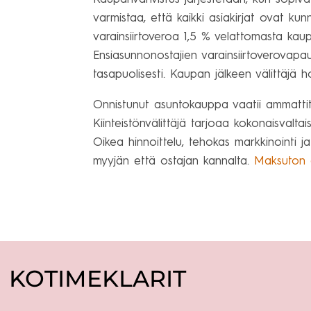
varmistaa, että kaikki asiakirjat ovat
varainsiirtoveroa 1,5 % velattomasta kau
Ensiasunnonostajien varainsiirtoverovapau
tasapuolisesti. Kaupan jälkeen välittäjä h
Onnistunut asuntokauppa vaatii ammattit
Kiinteistönvälittäjä tarjoaa kokonaisvalta
Oikea hinnoittelu, tehokas markkinointi 
myyjän että ostajan kannalta.
Maksuton 
KOTIMEKLARIT