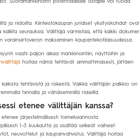
i. Suoramarkkinointi potentiaalisille ostajille voi tuoda
ä ja riidoilta. Kiinteistökaupan juridiset yksityiskohdat ova
 kalliita seurauksia. Välittäjä varmistaa, että kaikki dokumen
n varainsiirtoveron maksaminen kaupantekotilaisuudessa.
nti vaatii paljon aikaa markkinointiin, näyttöihin ja
nvälittäjä
hoitaa nämä tehtävät ammattimaisesti, jättäen
aikista tehtävistä ja riskeistä. Vaikka välittäjän palkkio on
mmalla hinnalla ja vähäisemmillä riskeillä.
essi etenee välittäjän kanssa?
etenee järjestelmällisesti toimeksiannosta
llisesti 1–3 kuukautta ja sisältää selkeät vaiheet:
äytöt, neuvottelut ja kaupanvahvistus. Välittäjä hoitaa