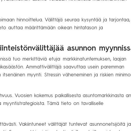
imaan hinnoittelua. Välittäjä seuraa kysyntää ja tarjontaa,
ieto auttaa määrittämään oikean hintatason ja
iinteistönvälittäjää asunnon myynniss
nnissä tuo merkittäviä etuja: markkinatuntemuksen, laajan
 aikasäästön. Ammattivälittäjä saavuttaa usein paremman
tsenäinen myynti. Stressin väheneminen ja riskien minimoi
ahvuus. Vuosien kokemus paikallisesta asuntomarkkinasta a
 myyntistrategioista. Tämä tieto on tavalliselle
västi. Vakiintuneet välittäjät tuntevat asunnonetsijöitä j