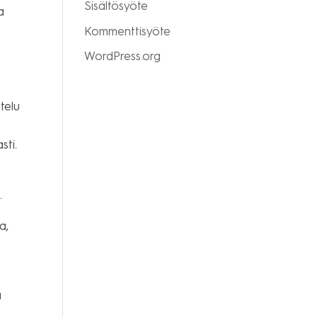
Sisältösyöte
a
Kommenttisyöte
WordPress.org
telu
sti.
.
a,
a