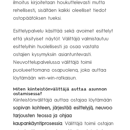
ilmoitus kirjoitetaan houkuttelevasti mutta
rehellisesti, sisältäen kaikki oleelliset tiedot
ostopäätöksen tueksi.
Esittelypalvelu käsittää sekä avoimet esittelyt
että yksityiset näytöt. Välittäjä valmistautuu
esittelyihin huolellisesti ja osaa vastata
ostajien kysymyksiin asiantuntevasti.
Neuvottelupalvelussa välittäjä toimii
puolueettomana osapuolena, joka auttaa
löytämään win-win-ratkaisun.
Miten kiinteistönvälittäjä auttaa asunnon
ostamisessa?
Kiinteistönvälittäjä auttaa ostajaa löytämään
sopivan kohteen, järjestää esittelyjä, neuvoo
tarjousten teossa ja ohjaa
kaupankäyntiprosessia
. Välittäjä toimii ostajan