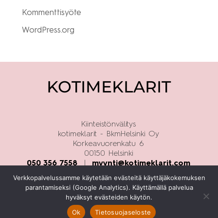
Kommenttisyöte
WordPress.org
KOTIMEKLARIT
Kiinteistönvälitys
kotimeklarit - BkmHelsinki Oy
Korkeavuorenkatu 6
00150 Helsinki
050 356 7558
|
myynti@kotimeklarit.com
Verkkopalvelussamme käytetään evästeitä käyttäjäkokemuksen
parantamiseksi (Google Analytics). Käyttämällä palvelua
hyväksyt evästeiden käytön.
Tietosuojaseloste
Ok
Tietosuojaseloste