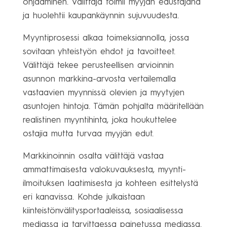
ohjaaminen. Välittäjä toimii myyjän edustajana
ja huolehtii kaupankäynnin sujuvuudesta.
Myyntiprosessi alkaa toimeksiannolla, jossa
sovitaan yhteistyön ehdot ja tavoitteet.
Välittäjä tekee perusteellisen arvioinnin
asunnon markkina-arvosta vertailemalla
vastaavien myynnissä olevien ja myytyjen
asuntojen hintoja. Tämän pohjalta määritellään
realistinen myyntihinta, joka houkuttelee
ostajia mutta turvaa myyjän edut.
Markkinoinnin osalta välittäjä vastaa
ammattimaisesta valokuvauksesta, myynti-
ilmoituksen laatimisesta ja kohteen esittelystä
eri kanavissa. Kohde julkaistaan
kiinteistönvälitysportaaleissa, sosiaalisessa
mediassa ja tarvittaessa painetussa mediassa.