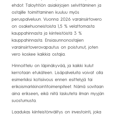
ehdot. Taloyhtiön asiakirjojen selvittäminen ja
ostajille toimittaminen kuuluu myös
peruspalveluun. Vuonna 2026 varainsiirtovero
on osakehuoneistoista 1,5 % velattomasta
kauppahinnasta ja kiinteistöistä 3 %
kauppahinnasta. Ensiasunnonostajien
varainsiirtoverovapautus on poistunut, joten
vero koskee kaikkia ostajia.
Hinnoittelu on läpinäkyvää, ja kaikki kulut
kerrotaan etukäteen. Lisäpalveluita voivat olla
esimerkiksi kotisiivous ennen esittelyjä tai
erikoismarkkinointitoimenpiteet. Nämä sovitaan
aina erikseen, eikä niitä laskuteta ilman myyjän
suostumusta.
Laadukas kiinteistönvälitys on investointi, joka