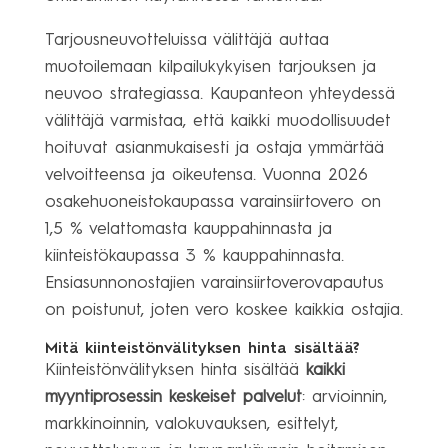
Tarjousneuvotteluissa välittäjä auttaa
muotoilemaan kilpailukykyisen tarjouksen ja
neuvoo strategiassa. Kaupanteon yhteydessä
välittäjä varmistaa, että kaikki muodollisuudet
hoituvat asianmukaisesti ja ostaja ymmärtää
velvoitteensa ja oikeutensa. Vuonna 2026
osakehuoneistokaupassa varainsiirtovero on
1,5 % velattomasta kauppahinnasta ja
kiinteistökaupassa 3 % kauppahinnasta.
Ensiasunnonostajien varainsiirtoverovapautus
on poistunut, joten vero koskee kaikkia ostajia.
Mitä kiinteistönvälityksen hinta sisältää?
Kiinteistönvälityksen hinta sisältää
kaikki
myyntiprosessin keskeiset palvelut
: arvioinnin,
markkinoinnin, valokuvauksen, esittelyt,