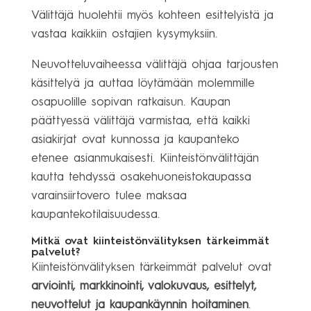
Välittäjä huolehtii myös kohteen esittelyistä ja
vastaa kaikkiin ostajien kysymyksiin.
Neuvotteluvaiheessa välittäjä ohjaa tarjousten
käsittelyä ja auttaa löytämään molemmille
osapuolille sopivan ratkaisun. Kaupan
päättyessä välittäjä varmistaa, että kaikki
asiakirjat ovat kunnossa ja kaupanteko
etenee asianmukaisesti. Kiinteistönvälittäjän
kautta tehdyssä osakehuoneistokaupassa
varainsiirtovero tulee maksaa
kaupantekotilaisuudessa.
Mitkä ovat kiinteistönvälityksen tärkeimmät
palvelut?
Kiinteistönvälityksen tärkeimmät palvelut ovat
arviointi, markkinointi, valokuvaus, esittelyt,
neuvottelut ja kaupankäynnin hoitaminen
.