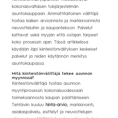
kokonaisvaltaisen tukijärjestelmän
asuntokauppaan. Ammattitaitoinen välittäjä
hoitaa kaiken arvioinnista ja markkinoinnista
neuvotteluihin ja kaupantekoon. Palvelut
kattavat sekä myyjän että ostajan tarpeet
koko prosessin ajan. Tässä artikkelissa
käydään läpi kiinteistönvälityksen keskeiset
palvelut ja niiden käytännön merkitys
asuntokaupassa.
Mitä kiinteistönvälittäjä tekee asunnon
myynnissä?
Kiinteistönvälittäjä hoitaa asunnon
myyntiprosessin kokonaisuudessaan
toimeksiannosta kaupan päättämiseen.
Tehtäviin kuuluu
hinta-arvio
, markkinointi,
asiakaspalvelu, esittelyt ja neuvottelujen