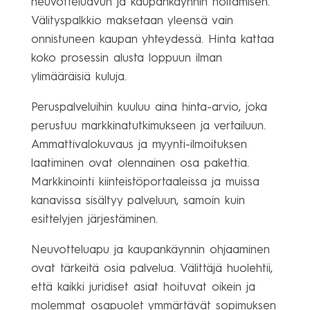
neuvotteluavun ja kaupankäynnin hoitamisen.
Välityspalkkio maksetaan yleensä vain
onnistuneen kaupan yhteydessä. Hinta kattaa
koko prosessin alusta loppuun ilman
ylimääräisiä kuluja.
Peruspalveluihin kuuluu aina hinta-arvio, joka
perustuu markkinatutkimukseen ja vertailuun.
Ammattivalokuvaus ja myynti-ilmoituksen
laatiminen ovat olennainen osa pakettia.
Markkinointi kiinteistöportaaleissa ja muissa
kanavissa sisältyy palveluun, samoin kuin
esittelyjen järjestäminen.
Neuvotteluapu ja kaupankäynnin ohjaaminen
ovat tärkeitä osia palvelua. Välittäjä huolehtii,
että kaikki juridiset asiat hoituvat oikein ja
molemmat osapuolet ymmärtävät sopimuksen