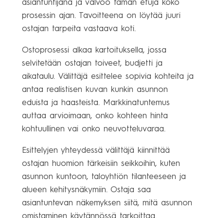
asiantuntijana ja valvoo tämän etuja koko
prosessin ajan. Tavoitteena on löytää juuri
ostajan tarpeita vastaava koti.
Ostoprosessi alkaa kartoituksella, jossa
selvitetään ostajan toiveet, budjetti ja
aikataulu. Välittäjä esittelee sopivia kohteita ja
antaa realistisen kuvan kunkin asunnon
eduista ja haasteista. Markkinatuntemus
auttaa arvioimaan, onko kohteen hinta
kohtuullinen vai onko neuvotteluvaraa.
Esittelyjen yhteydessä välittäjä kiinnittää
ostajan huomion tärkeisiin seikkoihin, kuten
asunnon kuntoon, taloyhtiön tilanteeseen ja
alueen kehitysnäkymiin. Ostaja saa
asiantuntevan näkemyksen siitä, mitä asunnon
omistaminen käytännössä tarkoittaa.