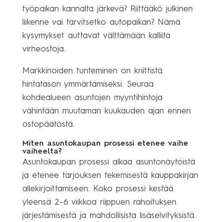
työpaikan kannalta järkevä? Riittääkö julkinen
liikenne vai tarvitsetko autopaikan? Nämä
kysymykset auttavat välttämään kalliita
virheostoja.
Markkinoiden tunteminen on kriittistä
hintatason ymmärtämiseksi. Seuraa
kohdealueen asuntojen myyntihintoja
vähintään muutaman kuukauden ajan ennen
ostopäätöstä.
Miten asuntokaupan prosessi etenee vaihe
vaiheelta?
Asuntokaupan prosessi alkaa asuntonäytöistä
ja etenee tarjouksen tekemisestä kauppakirjan
allekirjoittamiseen. Koko prosessi kestää
yleensä 2–6 viikkoa riippuen rahoituksen
järjestämisestä ja mahdollisista lisäselvityksistä.