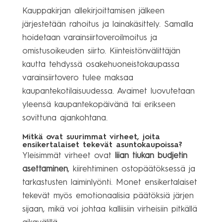
Kauppakirjan allekirjoittamisen jälkeen
järjestetään rahoitus ja lainakäsittely. Samalla
hoidetaan varainsiirtoveroilmoitus ja
omistusoikeuden siirto. Kiinteistönvälittäjän
kautta tehdyssä osakehuoneistokaupassa
varainsiirtovero tulee maksaa
kaupantekotilaisuudessa. Avaimet luovutetaan
yleensä kaupantekopäivänä tai erikseen
sovittuna ajankohtana.
Mitkä ovat suurimmat virheet, joita
ensikertalaiset tekevät asuntokaupoissa?
Yleisimmät virheet ovat
liian tiukan budjetin
asettaminen
, kiirehtiminen ostopäätöksessä ja
tarkastusten laiminlyönti. Monet ensikertalaiset
tekevät myös emotionaalisia päätöksiä järjen
sijaan, mikä voi johtaa kalliisiin virheisiin pitkällä