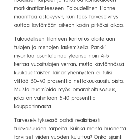
todelliset tarpeet ja tutustua kohdealueen
markkinatilanteeseen. Taloudellinen tilanne
määrittää ostokyvyn, kun taas tarveselvitys
auttaa löytämään oikean kodin pitkäksi aikaa.
Taloudellisen tilanteen kartoitus aloitetaan
tulojen ja menojen laskemisella. Pankki
myöntää asuntolainaa yleensä noin 4–5
kertaa vuositulojen verran, mutta käytännössä
kuukausittaisten lainanlyhennysten ei tulisi
ylittää 30–40 prosenttia nettokuukausituloista.
Muista huomioida myös omarahoitusosuus,
joka on vähintään 5–10 prosenttia
kauppahinnasta.
Tarveselvityksessä pohdi realistisesti
tulevaisuuden tarpeita. Kuinka monta huonetta
tarvitset viiden vuoden kuluttua? Onko sijainti