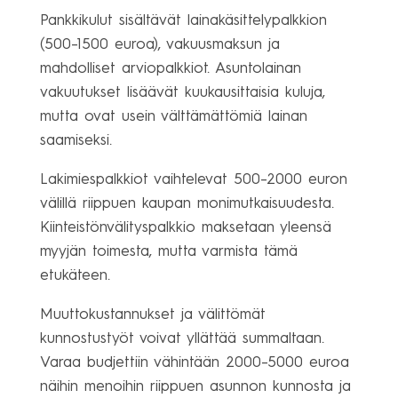
Pankkikulut sisältävät lainakäsittelypalkkion
(500–1500 euroa), vakuusmaksun ja
mahdolliset arviopalkkiot. Asuntolainan
vakuutukset lisäävät kuukausittaisia kuluja,
mutta ovat usein välttämättömiä lainan
saamiseksi.
Lakimiespalkkiot vaihtelevat 500–2000 euron
välillä riippuen kaupan monimutkaisuudesta.
Kiinteistönvälityspalkkio maksetaan yleensä
myyjän toimesta, mutta varmista tämä
etukäteen.
Muuttokustannukset ja välittömät
kunnostustyöt voivat yllättää summaltaan.
Varaa budjettiin vähintään 2000–5000 euroa
näihin menoihin riippuen asunnon kunnosta ja