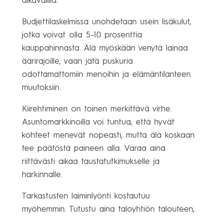
aikavälillä.
Budjettilaskelmissa unohdetaan usein lisäkulut,
jotka voivat olla 5–10 prosenttia
kauppahinnasta. Älä myöskään venytä lainaa
äärirajoille, vaan jätä puskuria
odottamattomiin menoihin ja elämäntilanteen
muutoksiin.
Kiirehtiminen on toinen merkittävä virhe.
Asuntomarkkinoilla voi tuntua, että hyvät
kohteet menevät nopeasti, mutta älä koskaan
tee päätöstä paineen alla. Varaa aina
riittävästi aikaa taustatutkimukselle ja
harkinnalle.
Tarkastusten laiminlyönti kostautuu
myöhemmin. Tutustu aina taloyhtiön talouteen,