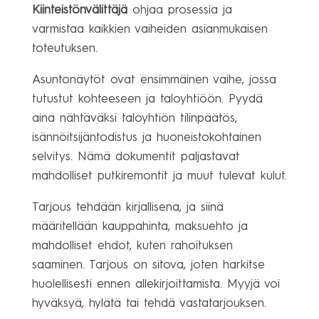
Kiinteistönvälittäjä
ohjaa prosessia ja
varmistaa kaikkien vaiheiden asianmukaisen
toteutuksen.
Asuntonäytöt ovat ensimmäinen vaihe, jossa
tutustut kohteeseen ja taloyhtiöön. Pyydä
aina nähtäväksi taloyhtiön tilinpäätös,
isännöitsijäntodistus ja huoneistokohtainen
selvitys. Nämä dokumentit paljastavat
mahdolliset putkiremontit ja muut tulevat kulut.
Tarjous tehdään kirjallisena, ja siinä
määritellään kauppahinta, maksuehto ja
mahdolliset ehdot, kuten rahoituksen
saaminen. Tarjous on sitova, joten harkitse
huolellisesti ennen allekirjoittamista. Myyjä voi
hyväksyä, hylätä tai tehdä vastatarjouksen.