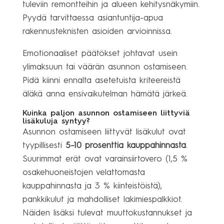
tuleviin remontteihin ja alueen kehitysnäkymiin.
Pyydä tarvittaessa asiantuntija-apua
rakennusteknisten asioiden arvioinnissa.
Emotionaaliset päätökset johtavat usein
ylimaksuun tai väärän asunnon ostamiseen.
Pidä kiinni ennalta asetetuista kriteereistä
äläkä anna ensivaikutelman hämätä järkeä.
Kuinka paljon asunnon ostamiseen liittyviä
lisäkuluja syntyy?
Asunnon ostamiseen liittyvät lisäkulut ovat
tyypillisesti
5–10 prosenttia kauppahinnasta
.
Suurimmat erät ovat varainsiirtovero (1,5 %
osakehuoneistojen velattomasta
kauppahinnasta ja 3 % kiinteistöistä),
pankkikulut ja mahdolliset lakimiespalkkiot.
Näiden lisäksi tulevat muuttokustannukset ja