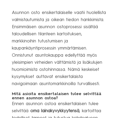
Asunnon osto ensikertalaiselle vaatii huolellista
valmistautumista ja oikean tiedon hankkimista.
Ensimmäisen asunnon ostoprosessi sisältää
taloudellisen tilanteen kartoituksen,
markkinoihin tutustumisen ja
kaupankäyntiprosessin ymmärtämisen.
Onnistunut asuntokauppa edellyttää myös
yleisimpien virheiden välttämistä ja lisäkulujen
huomioimista ostohinnassa. Nämä keskeiset
kysymykset auttavat ensikertalaista
navigoimaan asuntomarkkinoilla turvallisesti.
Mitä asioita ensikertalaisen tulee selvittää
ennen asunnon ostoa?
Ennen asunnon ostoa ensikertalaisen tulee
selvittää
oma lainakyvykkyytensä
, kartoittaa