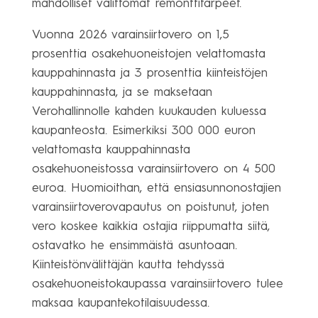
mahdolliset välittömät remonttitarpeet.
Vuonna 2026 varainsiirtovero on 1,5
prosenttia osakehuoneistojen velattomasta
kauppahinnasta ja 3 prosenttia kiinteistöjen
kauppahinnasta, ja se maksetaan
Verohallinnolle kahden kuukauden kuluessa
kaupanteosta. Esimerkiksi 300 000 euron
velattomasta kauppahinnasta
osakehuoneistossa varainsiirtovero on 4 500
euroa. Huomioithan, että ensiasunnonostajien
varainsiirtoverovapautus on poistunut, joten
vero koskee kaikkia ostajia riippumatta siitä,
ostavatko he ensimmäistä asuntoaan.
Kiinteistönvälittäjän kautta tehdyssä
osakehuoneistokaupassa varainsiirtovero tulee
maksaa kaupantekotilaisuudessa.