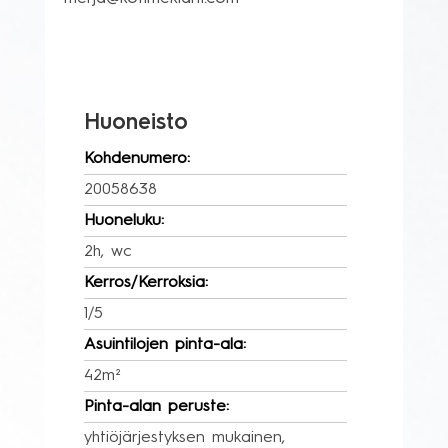
Huoneisto
Kohdenumero:
20058638
Huoneluku:
2h, wc
Kerros/Kerroksia:
1/5
Asuintilojen pinta-ala:
42m²
Pinta-alan peruste:
yhtiöjärjestyksen mukainen,