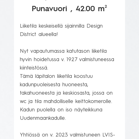
2
Punavuori
, 42.00 m
Liiketila keskeisellä sijainnilla Design 
District alueella!

Nyt vapautumassa katutason liiketila 
hyvin hoidetussa v. 1927 valmistuneessa 
kiinteistössä.

Tämä läpitalon liiketila koostuu 
kadunpuoleisesta huoneesta, 
takahuoneesta ja keskiosasta, jossa on 
wc ja tila mahdolliselle keittokomerolle. 
Kadun puolella on iso näyteikkuna 
Uudenmaankadulle.

Yhtiössä on v. 2023 valmistuneen LVIS-