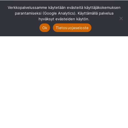
vuodessa. Yhtiökokous määrittelee
Verkkopalvelussamme käytetään evästeitä käyttäjäkokemuksen
vesimaksuennakon suuruuden
parantamiseksi (Google Analytics). Käyttämällä palvelua
hyväksyt evästeiden käytön.
kerran vuodessa.
Ok
Tietosuojaseloste
Hinta
Vapautuminen:
(pp.kk.vvvv)
Tämä ei ole virallinen myyntiesite.
Ota yhteyttä