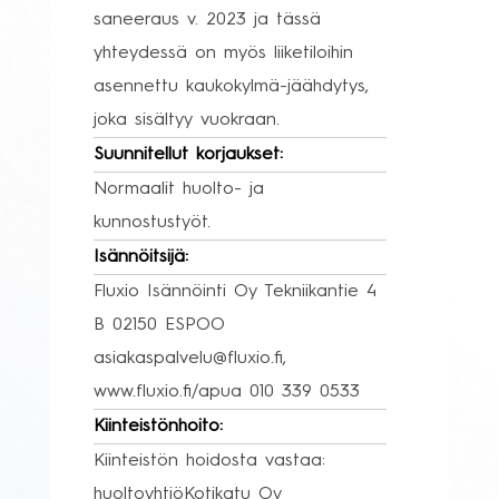
saneeraus v. 2023 ja tässä
yhteydessä on myös liiketiloihin
asennettu kaukokylmä-jäähdytys,
joka sisältyy vuokraan.
Suunnitellut korjaukset:
Normaalit huolto- ja
kunnostustyöt.
Isännöitsijä:
Fluxio Isännöinti Oy Tekniikantie 4
B 02150 ESPOO
asiakaspalvelu@fluxio.fi,
www.fluxio.fi/apua 010 339 0533
Kiinteistönhoito:
Kiinteistön hoidosta vastaa:
huoltoyhtiöKotikatu Oy