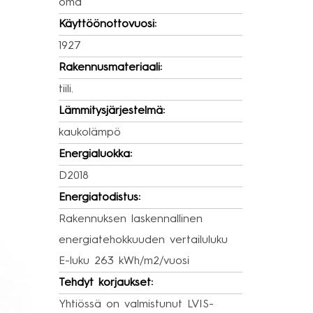
oma
Käyttöönottovuosi:
1927
Rakennusmateriaali:
tiili.
Lämmitysjärjestelmä:
kaukolämpö
Energialuokka:
D2018
Energiatodistus:
Rakennuksen laskennallinen
energiatehokkuuden vertailuluku
E-luku 263 kWh/m2/vuosi
Tehdyt korjaukset:
Yhtiössä on valmistunut LVIS-